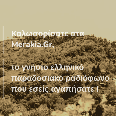
Καλωσορίσατε στα
Merakia.Gr,
το γνήσιο ελληνικό
παραδοσιακό ραδιόφωνο
που εσείς αγαπήσατε !