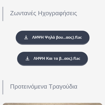
Ζωντανές Ηχογραφήσεις
ΛΗΨΗ Ψηλά βου...αος).flac
ΛΗΨΗ Και τα β...αος).flac
Προτεινόμενα Τραγούδια